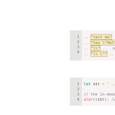
.
.
"test me"
.
.
"Say \"Hel
.
.
"\\"
.
.
(
.
.
"\\ \""
.
.
let
 str 
=
' .
// the in-mem
alert
(
str
)
;
/