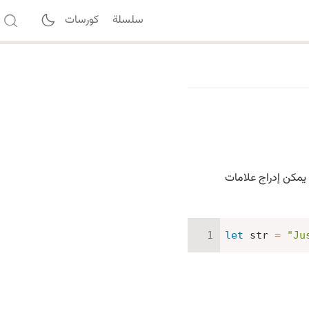
سلسلة
كورسات
سلاسل JavaScript. على سبيل المثال ، يمكن إدراج علامات
let
 str 
=
"Ju