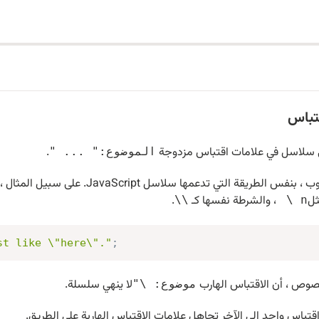
تباس
.
الموضوع:" ... "
يجب أن تدعم السلاسل الهروب ، بنفس الطريقة التي تدعمها 
ل
، والشرطة نفسها كـ
.
\\
\ n
st like \"here\"."
;
صوص ، أن الاقتباس الهارب
لا ينهي سلسلة.
موضوع: \"
باس واحد إلى الآخر تجاهل علامات الاقتباس الهاربة على الطريق.