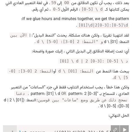
بعد ذلك ، يجب أن تكون الدقائق من
إلى
. في لغة التعبير العادي التي
59
00
يمكن كتابتها كـ
: الرقم الأول
، ثم أي رقم.
0-5
[0-5] \ d
If we glue hours and minutes together, we get the pattern:
.
[01]\d|2[0-3]:[0-5]\d
لقد انتهينا تقريبًا ، ولكن هناك مشكلة. يحدث “النمط البديل”: |
الآن بين
النمط: [01] \ d
.
و "النمط: 2 [0-3]: [0-5] \ d
أي: تمت إضافة الدقائق إلى البديل الثاني ، إليك صورة واضحة:
[01] \ d | 2 [0-3]: [0-5] \ د
يبحث هذا النمط عن
أو
النمط: [01] \ d
النمط: 2 [0-3]: [0-
.
5] \ d
ولكن هذا خطأ ، يجب استخدام التناوب فقط في جزء “الساعات” من التعبير
العادي ، للسماح بـ "pattern: [01] \ d
pattern: 2 [0-3]
OR
. دعنا
النمط: ([01] \ d | 2
نصحح ذلك عن طريق وضع "ساعات" بين قوسين:
[0-3]): [0-5] \ d`.
الحل النهائي: