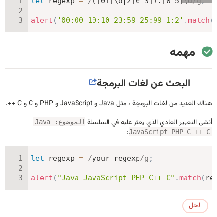
let
 regexp 
=
/
([01]\d|2[0-3]):[0-5]\d
/
g
;
alert
(
'00:00 10:10 23:59 25:99 1:2'
.
match
(
مهمه
البحث عن لغات البرمجة
هناك العديد من لغات البرمجة ، مثل Java و JavaScript و PHP و C و C ++.
أنشئ التعبير العادي الذي يعثر عليه في السلسلة
الموضوع: Java
:
JavaScript PHP C ++ C
let
 regexp 
=
/
your regexp
/
g
;
alert
(
"Java JavaScript PHP C++ C"
.
match
(
re
الحل