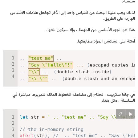
سلسلة.
لذلك يجب علينا البحث من اقتباس واحد إلى الآخر تجاهل علامات الاقتباس
الهاربة على الطريق.
هذا هو الجزء الأساسي من المهمة ، وإلا سيكون تافها.
أمثلة على السلاسل المراد مطابقتها:
.
.
"test me"
.
.
.
.
"Say \"Hello\"!"
...
(
escaped quotes in
.
.
"\\"
.
.
(
double slash inside
)
.
.
"\\ \""
.
.
(
double slash and an escape
في جافا سكريبت ، نحتاج إلى مضاعفة الخطوط المائلة لتمريرها مباشرة في
السلسلة ، مثل هذا:
let
 str 
=
' .. "test me" .. "Say \\"Hello\
// the in-memory string
alert
(
str
)
;
//  .. "test me" .. "Say \"Hel