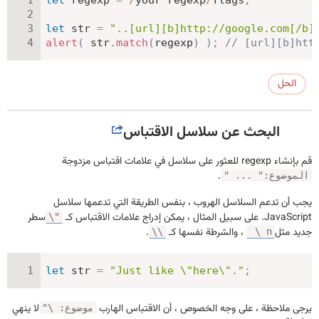
let
 str 
=
"..[url][b]http://google.com[/b]
alert
(
 str
.
match
(
regexp
)
)
;
// [url][b]htt
الحل
البحث عن سلاسل الاقتباس
قم بإنشاء regexp للعثور على سلاسل في علامات اقتباس مزدوجة
.
الموضوع:" ... "
يجب أن تدعم السلاسل الهروب ، بنفس الطريقة التي تدعمها سلاسل
JavaScript. على سبيل المثال ، يمكن إدراج علامات الاقتباس كـ
سطر
\"
جديد مثل
، والشرطة نفسها كـ
.
\\
\ n
let
 str 
=
"Just like \"here\"."
;
يرجى ملاحظة ، على وجه الخصوص ، أن الاقتباس الهارب
لا ينهي
موضوع: \"