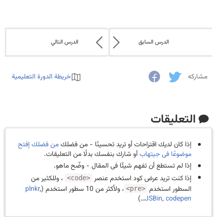
الدرس السابق
الدرس التالي
مشاركه
خريطة الدورة التعليمية
التعليقات
إذا كان لديك اقتراحات أو تريد تحسينًا - من فضلك
من فضلك إفتح
موضوعًا فى جيتهاب
أو شارك بنفسك بدلًا من التعليقات.
إذا لم تستطع أن تفهم شيئّا فى المقال - وضّح ماهو.
إذا كنت تريد عرض كود استخدم عنصر
، وللكثير من
<code>
السطور استخدم
، ولأكثر من 10 سطور استخدم (
,
plnkr
<pre>
…)
JSBin
,
codepen