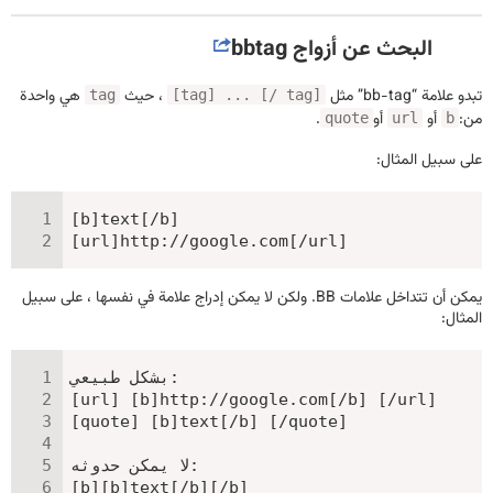
البحث عن أزواج bbtag
تبدو علامة “bb-tag” مثل
، حيث
هي واحدة
tag
[tag] ... [/ tag]
من:
أو
أو
.
quote
url
b
على سبيل المثال:
[b]text[/b]

[url]http://google.com[/url]
يمكن أن تتداخل علامات BB. ولكن لا يمكن إدراج علامة في نفسها ، على سبيل
المثال:
بشكل طبيعي:

[url] [b]http://google.com[/b] [/url]

[quote] [b]text[/b] [/quote]

لا يمكن حدوثه:

[b][b]text[/b][/b]