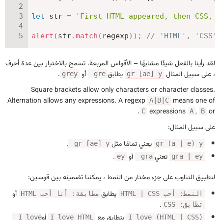
let
 str 
=
'First HTML appeared, then CSS, 
alert
(
str
.
match
(
regexp
)
)
;
// 'HTML', 'CSS'
لقد رأينا بالفعل شيئًا مشابهًا – الأقواس المربعة. تسمح بالاختيار بين عدة أحرف
، على سبيل المثال
يطابق
أو
.
grey
gre
gr [ae] y
Square brackets allow only characters or character classes.
Alternation allows any expressions. A regexp
means one of
A|B|C
.
expressions
,
or
C
A
B
على سبيل المثال:
يعني تمامًا مثل
.
gr [ae] y
gr (a | e) y
تعني
أو
.
ey
gra
gra | ey
لتطبيق التناوب على جزء مختار من النمط ، يمكننا تضمينه بين قوسين:
يطابق
أو
النمط: أحب HTML | CSS
مطابقة: أنا أحب HTML
.
تطابق: CSS
يتطابق مع
أو
I love
I love HTML
I love (HTML | CSS)