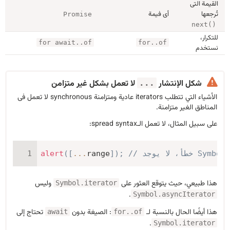
القيمة التى
تُرجعها
أى فيمة
Promise
next()
للتكرار،
for await..of
for..of
نستخدم
شكل الإنتشار
لا تعمل بشكل غير متزامن
...
الأشياء التي تتطلب iterators عادية ومتزامنة synchronous لا تعمل فى
المناطق الغير متزامنة.
على سبيل المثال، لا تعمل الـspread syntax:
Symbol.iterator
;
)
]
range
...
[
(
alert
هذا طبيعي، حيث يتوقع العثور على
وليس
Symbol.iterator
.
Symbol.asyncIterator
هذا أيضًا الحال بالنسبة لـ
: الصيغة بدون
تحتاج إلى
await
for..of
.
Symbol.iterator