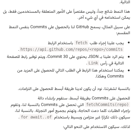
التالية.
هذا النمط شائع جداً، وليس مقتصراً على الأمور المتعلقة بالمستخدمين فقط، بل
يمكن استخدامه في أي شيء آخر.
على سبيل المثال، يسمح GitHub لنا بالحصول على Commits بنفس النمط
المقسم:
يجب علينا إجراء طلب
باستخدام الرابط
fetch
.
https://api.github.com/repos/<repo>/commits
يتم الرد علينا بـ JSON يحتوي على 30 Commit، ويتم توفير رابط للصفحة
التالية في رأس
.
Link
يمكننا استخدام هذا الرابط في الطلب التالي للحصول على المزيد من
Commits وهكذا.
بالنسبة لشفرتنا، نود أن يكون لدينا طريقة أبسط للحصول على التزامات.
للحصول على Commits بطريقة أبسط، سنقوم بإنشاء دالة
التي تحصل على Commits بالنسبة لنا، وتقوم
fetchCommits(repo)
بإجراء الطلبات كلما دعت الحاجة، وتهتم بجميع أمور التجزئة. بالنسبة لنا،
سيكون ذلك تكرارًا غير متزامن وبسيط باستخدام
.
for await..of
لذلك، سيكون الاستخدام على النحو التالي: