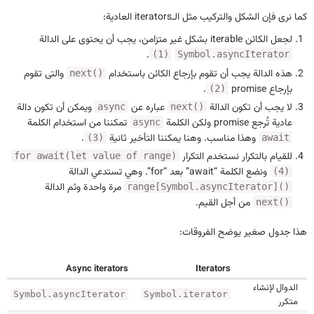
كما نرى فإن الشكل والتركيب مثل الـiterators العادية:
لجعل الكائن iterable بشكل غير متزامن، يجب أن يحتوى على الدالة
.
(1)
Symbol.asyncIterator
هذه الدالة يجب أن تقوم بإرجاع الكائن باستخدام
والتى تقوم
next()
بإرجاع promise
.
(2)
لا يجب أن تكون الدالة
عباره عن
ويمكن أن تكون دالة
async
next()
عادية تُرجع promise ولكن الكلمة
تمكننا من استخدام الكلمة
async
وهذا مناسب. وهنا يمكننا التأخير ثانية
.
(3)
await
للقيام بالتكرار نستخدم التكرار
for await(let value of range)
ونضع الكلمة “await” بعد “for”. وهي تستدعي الدالة
(4)
مرة واحدة وثم الدالة
range[Symbol.asyncIterator]()
من أجل القيم.
next()
هذا جدول صغير يوضح الفروقات:
Async iterators
Iterators
الدوال لإنشاء
Symbol.asyncIterator
Symbol.iterator
متكرر