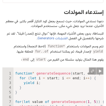
إستدعاء المولدات
دعونا نستدعي المولدات، حيث تسمح بجعل كود التكرار أقصر بكثير. في معظم
الأحيان، عندما نريد جعل شيء مكرر، سنستخدم المولدات.
للبساطة، بدون بعض الأشياء المهمة، فإنها “دوال تنتج (تصدر) قيمًا”. لقد تم
شرحها بالتفصيل في الفصل
المُنشِئات Generators
.
تتم وسم المولدات باستخدام
(لاحظ النجمة) واستخدام
function*
لإصدار قيمة، ثم يمكننا استخدام
للحلقة عليها.
for..of
yield
يقوم هذا المثال بتوليد سلسلة من القيم من
إلى
:
end
start
function
*
generateSequence
(
start
,
 end
)
{
for
(
let
 i 
=
 start
;
 i 
<=
 end
;
 i
++
)
{
yield
 i
;
}
}
for
(
let
 value 
of
generateSequence
(
1
,
5
)
)
{