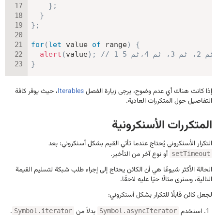
}
;
}
}
;
for
(
let
 value 
of
 range
)
{
// 1 ثم 2، ثم 3، ثم 4،ثم 5
;
)
value
(
alert
}
إذا كانت هناك أي عدم وضوح، يرجى زيارة الفصل
Iterables
، حيث يوفر كافة
التفاصيل حول المتكررات العادية.
المتكررات الأسنكرونية
التكرار الأسنكروني يُحتاج عندما تأتي القيم بشكل أسنكروني: بعد
أو نوع آخر من التأخير.
setTimeout
الحالة الأكثر شيوعًا هي أن الكائن يحتاج إلى إجراء طلب شبكة لتسليم القيمة
التالية، وسنرى مثالًا حيًا عليه لاحقًا.
لجعل كائن قابلًا للتكرار بشكل أسنكروني:
استخدم
بدلاً من
.
Symbol.iterator
Symbol.asyncIterator