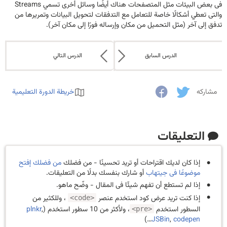
فى بعض البيئات مثل المتصفحات هناك أيضًا وسائل أخرى تسمي Streams
والتى تعطي أشكالًا خاصة للتعامل مع التدفقات لتحويل البيانات وتمريرها من
تدفق إلى آخر (مثل التحميل من مكان وإرساله فورًا إلى مكان آخر).
الدرس السابق
الدرس التالي
مشاركه
خريطة الدورة التعليمية
التعليقات
إذا كان لديك اقتراحات أو تريد تحسينًا - من فضلك
من فضلك إفتح
موضوعًا فى جيتهاب
أو شارك بنفسك بدلًا من التعليقات.
إذا لم تستطع أن تفهم شيئّا فى المقال - وضّح ماهو.
إذا كنت تريد عرض كود استخدم عنصر
، وللكثير من
<code>
السطور استخدم
، ولأكثر من 10 سطور استخدم (
,
plnkr
<pre>
…)
JSBin
,
codepen