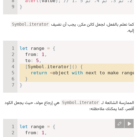
م 3، ثم 4، ثم 5
;
)
value
(
alert
}
كما نعلم بالفعل، لجعل كائن مكرر، يجب أن نضيف
Symbol.iterator
إليه.
let
 range 
=
{
from
:
1
,
to
:
5
,
[
Symbol
.
iterator
]
(
)
{
return
<
object 
with
 next to make range
}
}
الممارسة الشائعة لـ
هي إرجاع مولد، حيث يجعل الكود
Symbol.iterator
أقصر، كما يمكنك ملاحظته:
let
 range 
=
{
from
:
1
,