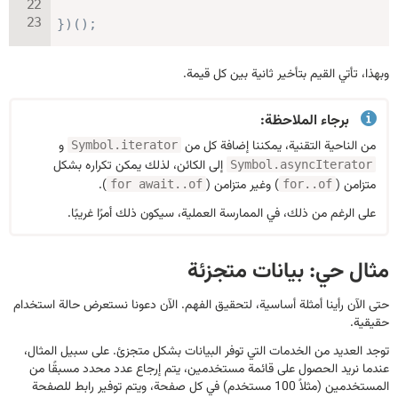
}
)
(
)
;
وبهذا، تأتي القيم بتأخير ثانية بين كل قيمة.
برجاء الملاحظة:
من الناحية التقنية، يمكننا إضافة كل من
و
Symbol.iterator
إلى الكائن، لذلك يمكن تكراره بشكل
Symbol.asyncIterator
متزامن (
) وغير متزامن (
).
for await..of
for..of
على الرغم من ذلك، في الممارسة العملية، سيكون ذلك أمرًا غريبًا.
مثال حي: بيانات متجزئة
حتى الآن رأينا أمثلة أساسية، لتحقيق الفهم. الآن دعونا نستعرض حالة استخدام
حقيقية.
توجد العديد من الخدمات التي توفر البيانات بشكل متجزئ. على سبيل المثال،
عندما نريد الحصول على قائمة مستخدمين، يتم إرجاع عدد محدد مسبقًا من
المستخدمين (مثلاً 100 مستخدم) في كل صفحة، ويتم توفير رابط للصفحة