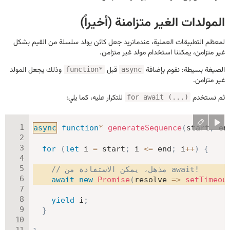
المولدات الغير متزامنة (أخيراً)
لمعظم التطبيقات العملية، عندمانريد جعل كائن يولد سلسلة من القيم بشكل
غير متزامن، يمكننا استخدام مولد غير متزامن.
الصيغة بسيطة: نقوم بإضافة
قبل
وذلك يجعل المولد
function*
async
غير متزامن.
ثم نستخدم
للتكرار عليه، كما يلي:
for await (...)
async
function
*
generateSequence
(
start
,
 en
for
(
let
 i 
=
 start
;
 i 
<=
 end
;
 i
++
)
{
// مذهل، يمكن الاستفادة من await!
await
new
Promise
(
resolve
=>
setTimeou
yield
 i
;
}