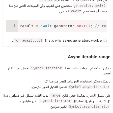
في المولدات العادية يمكننا استخدام
result =
للحصول على القيم. وفي المولدات الغير متزامنة،
generator.next()
يجب أن نستخدم
كما يلي:
await
result 
=
await
 generator
.
next
(
)
;
// resul
.
That’s why async generators work with
for await...of
Async iterable range
يمكن استخدام المولدات العادية كـ
لجعل رمز التكرار
Symbol.iterator
أقصر.
بالمثل، يمكن استخدام المولدات الغير متزامنة كـ
لتنفيذ التكرار الغير متزامن.
Symbol.asyncIterator
على سبيل المثال، يمكننا جعل كائن
يولد القيم بشكل غير متزامن، مرة
range
كل ثانية، عن طريق استبدال
الغير متزامن بـ
Symbol.iterator
الغير متزامن:
Symbol.asyncIterator