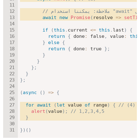
await
new
Promise
(
resolve
=>
setTi
if
(
this
.
current 
<=
this
.
last
)
{
return
{
done
:
false
,
value
:
thi
}
else
{
return
{
done
:
true
}
;
}
}
}
;
}
}
;
(
async
(
)
=>
{
for
await
(
let
 value 
of
 range
)
{
// (4)
alert
(
value
)
;
// 1,2,3,4,5
}
}
)
(
)