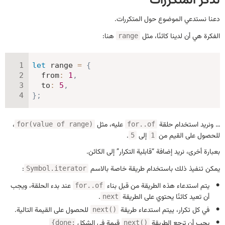
تذكر المتكررات
دعنا نستدعي الموضوع حول المتكررات.
الفكرة هي أن لدينا كائنًا، مثل
هنا:
range
let
 range 
=
{
from
:
1
,
to
:
5
,
}
;
… ونريد استخدام حلقة
عليه، مثل
،
for(value of range)
for..of
للحصول على القيم من
إلى
.
5
1
بعبارة أخرى، نريد إضافة “قابلية التكرار” إلى الكائن.
يمكن تنفيذ ذلك باستخدام طريقة خاصة بالاسم
:
Symbol.iterator
يتم استدعاء هذه الطريقة من قبل بناء
عند بدء الحلقة، ويجب
for..of
أن تعيد كائنًا يحتوي على الطريقة
.
next
في كل تكرار، ييتم استدعاء طريقة
للحصول على القيمة التالية.
next()
يجب أن ترجع الطريقة
قيمة في الشكل
{done:
next()