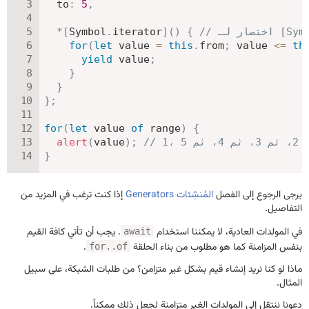
to
:
5
,
Symb*()
{
)
(
]
iterator
.
Symbol
[
*
for
(
let
 value 
=
this
.
from
;
 value 
<=
th
yield
 value
;
}
}
}
;
for
(
let
 value 
of
 range
)
{
م 3، ثم 4، ثم 5
;
)
value
(
alert
}
يرجى الرجوع إلى الفصل
المُنشِئات Generators
إذا كنت ترغب في المزيد من
التفاصيل.
في المولدات العادية، لا يمكننا استخدام
. يجب أن تأتي كافة القيم
await
بنفس المزامنة كما هو مطلوب من بناء الحلقة
.
for..of
ماذا لو كنا نريد إنشاء قيم بشكل غير متزامن؟ من طلبات الشبكة، على سبيل
المثال.
دعونا ننتقل إلى المولدات الغير متزامنة لجعل ذلك ممكناً.