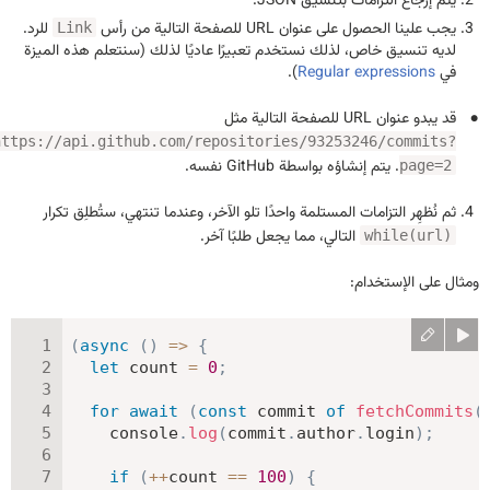
يتم إرجاع التزامات بتنسيق JSON.
يجب علينا الحصول على عنوان URL للصفحة التالية من رأس
للرد.
Link
لديه تنسيق خاص، لذلك نستخدم تعبيرًا عاديًا لذلك (سنتعلم هذه الميزة
في
Regular expressions
).
قد يبدو عنوان URL للصفحة التالية مثل
https://api.github.com/repositories/93253246/commits?
. يتم إنشاؤه بواسطة GitHub نفسه.
page=2
ثم نُظهِر التزامات المستلمة واحدًا تلو الآخر، وعندما تنتهي، ستُطلِق تكرار
التالي، مما يجعل طلبًا آخر.
while(url)
ومثال على الإستخدام:
(
async
(
)
=>
{
let
 count 
=
0
;
for
await
(
const
 commit 
of
fetchCommits
(
    console
.
log
(
commit
.
author
.
login
)
;
if
(
++
count 
==
100
)
{