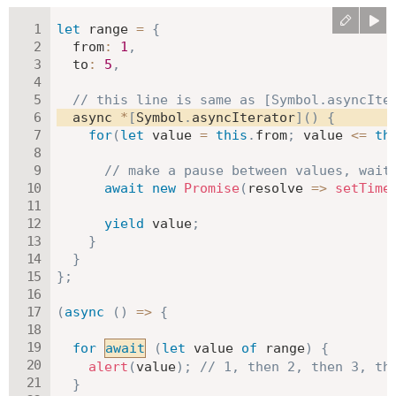
let
 range 
=
{
from
:
1
,
to
:
5
,
// this line is same as [Symbol.asyncIte
  async 
*
[
Symbol
.
asyncIterator
]
(
)
{
for
(
let
 value 
=
this
.
from
;
 value 
<=
th
// make a pause between values, wait
await
new
Promise
(
resolve
=>
setTime
yield
 value
;
}
}
}
;
(
async
(
)
=>
{
for
await
(
let
 value 
of
 range
)
{
alert
(
value
)
;
// 1, then 2, then 3, th
}