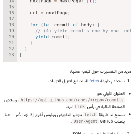
    nextPage 
=
 nextPage
?.
[
1
]
;
    url 
=
 nextPage
;
for
(
let
 commit 
of
 body
)
{
// (4) yield commits one by one, unt
yield
 commit
;
}
}
}
مزيد من التفسيرات حول كيفية عملها:
نستخدم طريقة
fetch
للمتصفح لتنزيل التزامات.
العنوان الأولي هو
، وستكون
https://api.github.com/repos/<repo>/commits
الصفحة التالية في رأس
للرد.
Link
تسمح لنا طريقة
بتوفير التفويض ورؤوس أخرى إذا لزم الأمر – هنا
fetch
يتطلب GitHub
.
User-Agent