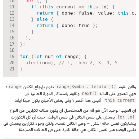
next
(
)
{
if
(
this
.
current 
<=
this
.
to
)
{
return
{
done
:
false
,
value
:
this
.
cu
}
else
{
return
{
done
:
true
}
;
}
}
,
}
;
for
(
let
 num 
of
 range
)
{
alert
(
num
)
;
// 1, then 2, 3, 4, 5
}
والآن تقوم
تقوم بإرجاع الكائن
:
range
range[Symbol.iterator]()
فهي تحتوى على الدالة
وتقوم باستذكار الدورة الحالية فى
next()
. أليس هذا أقصر ؟ وفى بعض الأحيان يكون جيدًا أيضًا.
this.current
إن العيب الوحيد الآن هو أنه من المستحيل أن يكون هناك تكرارين من النوع
يعملان على نفس الكائن فى نفس الوقت: حيث أن كل التكرارات
for..of
يتشاركون نفس حالة التكرار – وهى الكائن نفسه. ولكن وجود تكرارين يعملان فى
نفس الوقت على نفس الكائن هي حالة نادرة حتى فى الحالات المتزامنة.