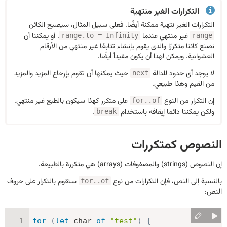
التكرارات الغير منتهية
التكرارات الغير نتهية ممكنة أيضًا. فعلى سبيل المثال، سيصبح الكائن
غير منتهي عندما
. أو يمكننا أن
range.to = Infinity
range
نصنع كائنا متكررًا والذى يقوم بإنشاء تتابعًا غير منتهي من الأرقام
العشوائية. ويمكن لهذا أن يكون مفيدأ أيضًا.
لا يوجد أى حدود للدالة
حيث يمكنها أن تقوم بإرجاع المزيد والمزيد
next
من القيم وهذا طبيعي.
إن التكرار من النوع
على متكرر كهذا سيكون بالطبع غير منتهي.
for..of
ولكن يمكننا دائما إيقافه باستخدام
.
break
النصوص كمتكررات
إن النصوص (strings) والمصفوفات (arrays) هي متكررة بالطبيعة.
بالنسبة إلى النص، فإن التكرارات من نوع
ستقوم بالتكرار على حروف
for..of
النص:
for
(
let
 char 
of
"test"
)
{