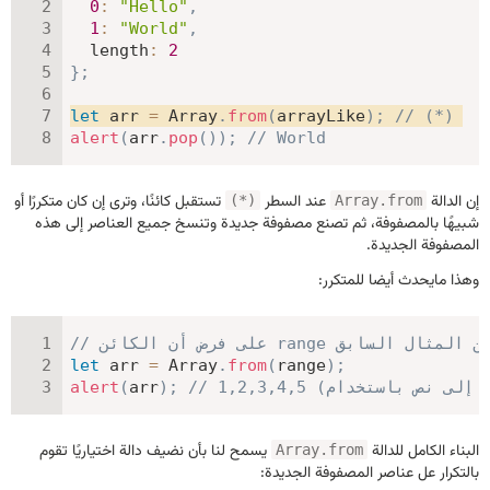
0
:
"Hello"
,
1
:
"World"
,
length
:
2
}
;
let
 arr 
=
 Array
.
from
(
arrayLike
)
;
// (*)
alert
(
arr
.
pop
(
)
)
;
// World
إن الدالة
عند السطر
تستقبل كائنًا، وترى إن كان متكررًا أو
(*)
Array.from
شبيهًا بالمصفوفة، ثم تصنع مصفوفة جديدة وتنسخ جميع العناصر إلى هذه
المصفوفة الجديدة.
وهذا مايحدث أيضا للمتكرر:
لكائن range مأخوذ من المثال السابق
let
 arr 
=
 Array
.
from
(
range
)
;
alert
(
arr
)
;
البناء الكامل للدالة
يسمح لنا بأن نضيف دالة اختياريًا تقوم
Array.from
بالتكرار عل عناصر المصفوفة الجديدة: