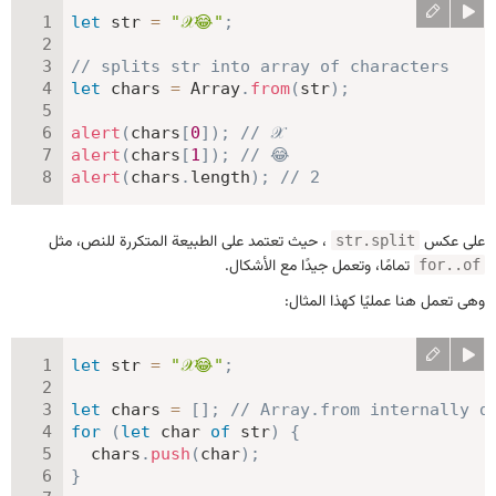
let
 str 
=
"𝒳😂"
;
// splits str into array of characters
let
 chars 
=
 Array
.
from
(
str
)
;
alert
(
chars
[
0
]
)
;
// 𝒳
alert
(
chars
[
1
]
)
;
// 😂
alert
(
chars
.
length
)
;
// 2
على عكس
، حيث تعتمد على الطبيعة المتكررة للنص، مثل
str.split
تمامًا، وتعمل جيدًا مع الأشكال.
for..of
وهى تعمل هنا عمليًا كهذا المثال:
let
 str 
=
"𝒳😂"
;
let
 chars 
=
[
]
;
// Array.from internally d
for
(
let
 char 
of
 str
)
{
  chars
.
push
(
char
)
;
}