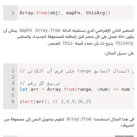
Array
.
from
(
obj
[
,
 mapFn
,
 thisArg
]
)
المتغير الثاني الإفتراضي الذي تستقبله الدالة
يمكن أن
mapFn
Array.from
يكون دالة تعمل على كل عنصر قبل إضافته للمصفوفة الجديدة، والمتغير
يتيح لنا بأن نحدد قيمة
للعنصر.
this
thisArg
على سبيل المثال:
لكائن range مأخوذ من المثال السابق
// تربيع كل رقم
let
 arr 
=
 Array
.
from
(
range
,
(
num
)
=>
 num 
*
alert
(
arr
)
;
// 1,4,9,16,25
فى هذا المثال استخدمنا
لتقوم بتحويل النص إلى مصفوفة من
Array.from
الحروف: