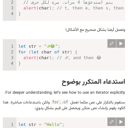
// يتم استدعؤها 4 مرات، مرة لكل حرف
alert
(
char
)
;
// t, then e, then s, then 
}
وتعمل أيضا بشكل صحيح مع الأشكال!
let
 str 
=
"𝒳😂"
;
for
(
let
 char 
of
 str
)
{
alert
(
char
)
;
// 𝒳, and then 😂
}
استدعاء المتكرر بوضوح
For deeper understanding, let’s see how to use an iterator explicitly.
سنقوم بالتكرار على نص مثلما تعمل
ولكن باستدعاءات مباشرة. هذا
for..of
الكود يقوم بإنشاء نص متكرر ويحصل على قيم بشكل يدوي:
let
 str 
=
"Hello"
;