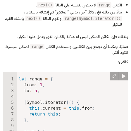
الكائن
لا يحتوى بنفسه على الدالة
.
next()
range
بدلًا من ذلك فإن كائنًا آخر ، يدعى “المتكرر” تم إنشائه باستدعاء
, وتقوم الدالة
بإنشاء القيم
next()
range[Symbol.iterator]()
للتكرار.
ولذلك فإن الكائن المتكرر ليس له علاقة بالكائن الذى يعمل عليه التكرار.
عمليًا، يمكننا أن نجمع بين الكائنين ونستخدم الكائن
كمتكرر لتبسيط
range
الكود أكثر.
كالآتى:
let
 range 
=
{
from
:
1
,
to
:
5
,
[
Symbol
.
iterator
]
(
)
{
this
.
current 
=
this
.
from
;
return
this
;
}
,