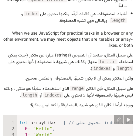
المتكررات
هي كائنات تستدعى الدالة
، كما أوضحنا
سابقًا.
أشباه المصفوفات
هي كائنات أيضًا ولكنها تحتوى على
و
index
، وبالتالى فهي تشبه المصفوفة.
length
When we use JavaScript for practical tasks in a browser or any
other environment, we may meet objects that are iterables or array-
likes, or both.
على سبيل المثال، ستجد أن النصوص (strings) عبارة عن متكرر (حيث يمكن
استخدام
معها) وكذلك هي شبيهة بالمصفوفه (لأنها تحتوي على
for..of
و
).
indexes
length
ولكن المتكرر يمكن أن لا يكون شبيهًا بالمصفوفه. والعكس صحيح.
على سبيل المثال، فإن الكائن
الذى استخدمناه سابقًا هو متكرر ، ولكنه
range
ليس شبيهًا بالمصفوفه لأنها لا تحتوي على
أو
.
length
indexes
ويوجد أيضًا الكائن الذى هو شبيه بالمصفوفة ولكنه ليس متكررًا:
let
 arrayLike 
=
{
0
:
"Hello"
,
1
:
"World"
,