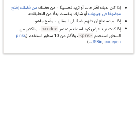
إذا كان لديك اقتراحات أو تريد تحسينًا - من فضلك
من فضلك إفتح
موضوعًا فى جيتهاب
أو شارك بنفسك بدلًا من التعليقات.
إذا لم تستطع أن تفهم شيئّا فى المقال - وضّح ماهو.
إذا كنت تريد عرض كود استخدم عنصر
، وللكثير من
<code>
السطور استخدم
، ولأكثر من 10 سطور استخدم (
,
plnkr
<pre>
…)
JSBin
,
codepen