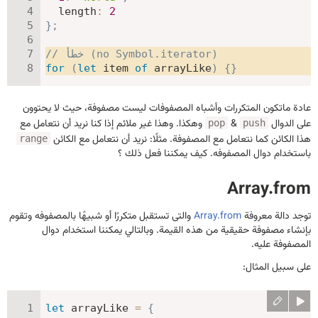
length
:
2
}
;
// خطأ (no Symbol.iterator)
for
(
let
 item 
of
 arrayLike
)
{
}
عادة ماتكون المتكررات وأشباه المصفوفات ليست مصفوفة، حيث لا يحتوون
على الدوال
&
وهكذا. وهذا غير ملائم إذا كنا نريد أن نتعامل مع
pop
push
هذا الكائن كما نتعامل مع المصفوفة. مثلًا: نريد أن نتعامل مع الكائن
range
باستخدام دوال المصفوفه. كيف يمكننا فعل ذلك ؟
Array.from
توجد دالة معروفة
Array.from
والتى تستقبل متكررًا أو شبيهًا بالمصفوفه وتقوم
بإنشاء مصفوفة حقيقية من هذه القيمة. وبالتالي يمكننا استخدام دوال
المصفوفة عليه.
على سبيل المثال:
let
 arrayLike 
=
{