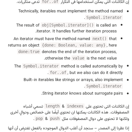
إن الكائنات التى يمكن استخدامها فى التكرار
تدعى
متكررات
.
for..of
Technically, iterables must implement the method named
.
Symbol.iterator
The result of
is called an
obj[Symbol.iterator]()
iterator
. It handles further iteration process.
An iterator must have the method named
that
next()
returns an object
, here
{done: Boolean, value: any}
denotes the end of the iteration process,
done:true
otherwise the
is the next value.
value
The
method is called automatically by
Symbol.iterator
, but we also can do it directly.
for..of
Built-in iterables like strings or arrays, also implement
.
Symbol.iterator
String iterator knows about surrogate pairs.
إن الكائنات التى تحتوى على
&
تسمي
أشباه
length
indexes
المصفوفات
. هذه الكائنات يمكنها ان تحتوى أيضًا على خصائص ودوالٍ أخرى
ولكنها لا تحتوى على دوال المصفوفات مثل
&
.
pop
push
إذا نظرنا إلى المصدر – سنجد أن أغلب الدوال الموجوده بالفعل تفترض أن أنها