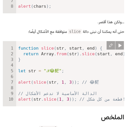
alert
(
chars
)
;
…ولكن هذا أقصر.
حتى أنه يمكننا أن نبنى دالة
متوافقة مع الأشكال أيضًا:
slice
function
slice
(
str
,
 start
,
 end
)
{
return
 Array
.
from
(
str
)
.
slice
(
start
,
 end
)
}
let
 str 
=
"𝒳😂𩷶"
;
alert
(
slice
(
str
,
1
,
3
)
)
;
// 😂𩷶
// الدالة الأساسية لا تدعم الأشكال
// قطعة من كل شكل!
;
)
)
3
,
1
(
slice
.
str
(
alert
الملخص