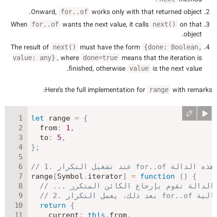
.
method
.
Onward,
works
only with that returned object
for..of
When
wants the next value, it calls
on that
for..of
next()
object.
The result of
must have the form
next()
{done: Boolean,
, where
means that the iteration is
value: any}
done=true
finished, otherwise
is the next value.
value
Here’s the full implementation for
with remarks:
range
let
 range 
=
{
from
:
1
,
to
:
5
,
}
;
وم باستدعائ هذه الدالة
range
[
Symbol
.
iterator
]
=
function
(
)
{
 التالية
return
{
current
:
this
.
from
,