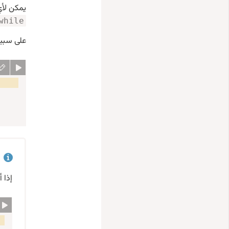
يمكن لأي
while
على سبيل
إذا 