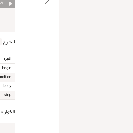
لنشرح
r
الجزء
begin
ndition
body
step
الخوارزمي