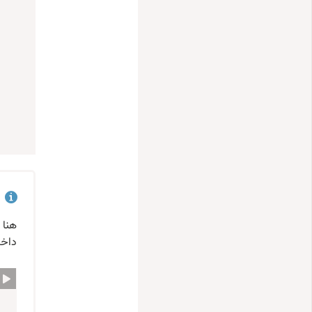
هنا 
داخل