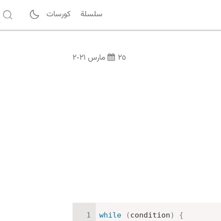
سلسلة
كورسات
٢٥ مارس ٢٠٢١
while
(
condition
)
{