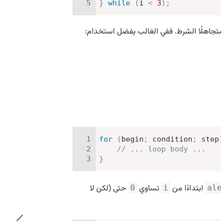
}
while
(
i 
<
3
)
;
جاهلًا الشرط. ففي الغالب يفضل استخدام:
for
(
begin
;
 condition
;
 step
// ... loop body ...
}
ابتداءًا من
تساوي
حتى (لكن لا
0
i
al