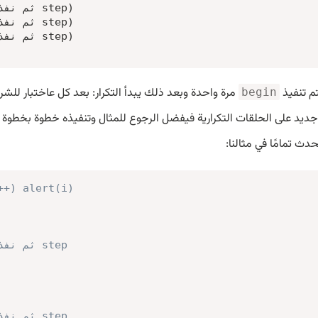
م تنفيذ
مرة واحدة وبعد ذلك يبدأ التكرار: بعد كل عاختبار للش
begin
جديد على الحلقات التكرارية فيفضل الرجوع للمثال وتنفيذه خطوة بخطوة ع
دث تمامًا في مثالنا:
++) alert(i)
// if condition → نفذ body ثم نفذ step
// if condition → نفذ body ثم نفذ step