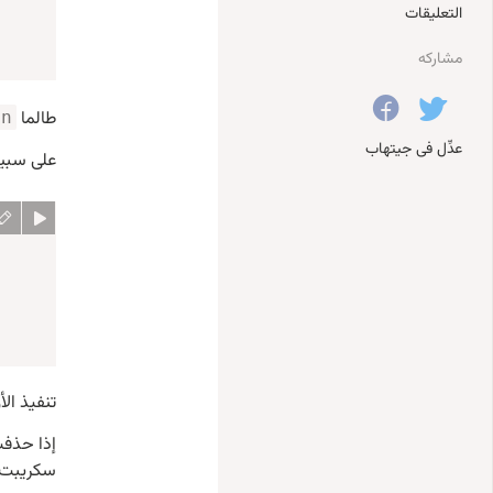
التعليقات
مشاركه
طالما
on
عدِّل فى جيتهاب
على سبيل
تنفيذ الأ
إذا حذف
سكريبت في جانب erver