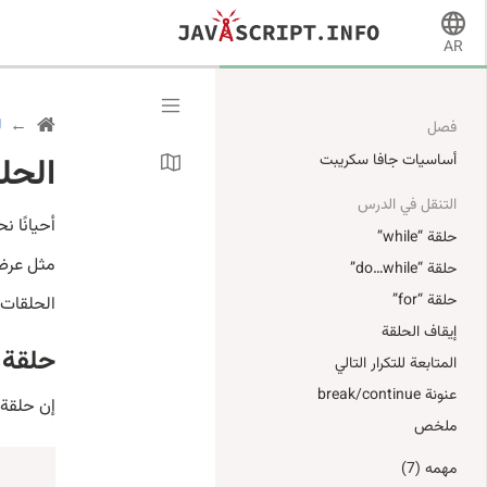
AR
ل
فصل
الحلقات
أساسيات جافا سكريبت
التنقل في الدرس
أحيانًا ن
حلقة “while”
مثل عرض 
حلقة “do…while”
حلقة “for”
الحلقات ا
إيقاف الحلقة
حلقة “hile
المتابعة للتكرار التالي
عنونة break/continue
إن حلقة
ملخص
مهمه (7)