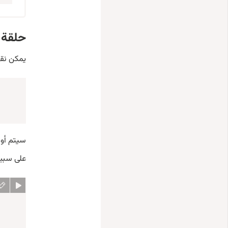
حلقة “…while
يمكن نقل
سيتم أولا
على سبيل