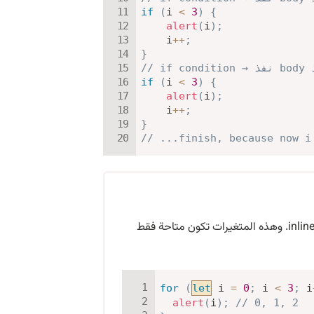
if
(
i 
<
3
)
{
alert
(
i
)
;
    i
++
;
}
if
(
i 
<
3
)
{
alert
(
i
)
;
    i
++
;
}
// ...finish, because now i
داخل الحلقة. وهذا يسمى “inline” variable declaration. وهذه المتغيرات تكون متاحة فقط
for
(
let
 i 
=
0
;
 i 
<
3
;
 i
alert
(
i
)
;
// 0, 1, 2