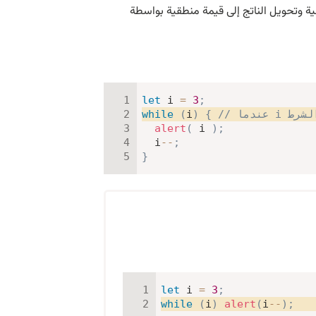
ية وتحويل الناتج إلى قيمة منطقية بواسطة
let
 i 
=
3
;
while
(
i
)
{
alert
(
 i 
)
;
  i
--
;
}
let
 i 
=
3
;
while
(
i
)
alert
(
i
--
)
;