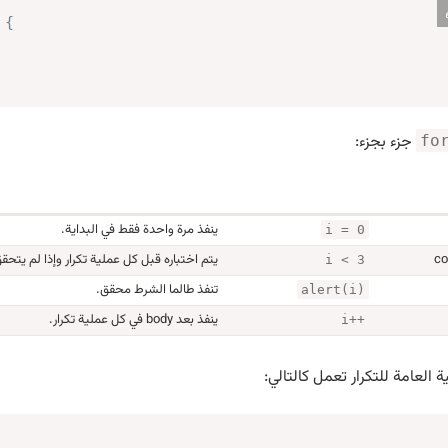
{
جزء بجزء:
fo
ينفذ مرة واحدة فقط في البداية.
i = 0
co
يتم اختباره قبل كل عملية تكرار وإذا لم يتحقق
i < 3
تنفذ طالما الشرط محقق.
alert(i)
ينفذ بعد body في كل عملية تكرار.
i++
ة العامة للتكرار تعمل كالتالي: