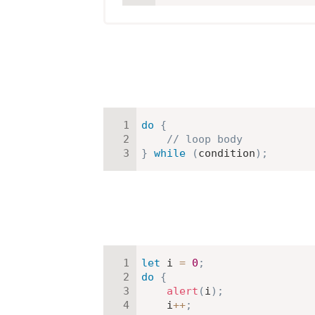
do
{
// loop body
}
while
(
condition
)
;
let
 i 
=
0
;
do
{
alert
(
i
)
;
    i
++
;