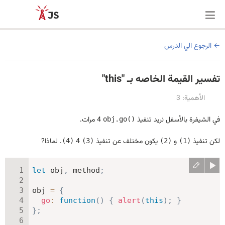
الرجوع الي الدرس
تفسير القيمة الخاصه بـ "this"
الأهمية: 3
في الشيفرة بالأسفل نريد تنفيذ
4 مرات.
obj.go()
لكن تنفيذ
و
يكون مختلف عن تنفيذ
4
. لماذا?
(4)
(3)
(2)
(1)
let
 obj
,
 method
;
obj 
=
{
go
:
function
(
)
{
alert
(
this
)
;
}
}
;