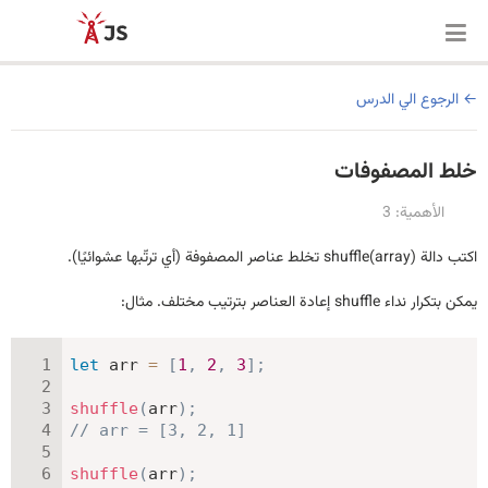
الرجوع الي الدرس
خلط المصفوفات
الأهمية: 3
اكتب دالة shuffle(array)‎ تخلط عناصر المصفوفة (أي ترتّبها عشوائيًا).
يمكن بتكرار نداء shuffle إعادة العناصر بترتيب مختلف. مثال:
let
 arr 
=
[
1
,
2
,
3
]
;
shuffle
(
arr
)
;
// arr = [3, 2, 1]
shuffle
(
arr
)
;