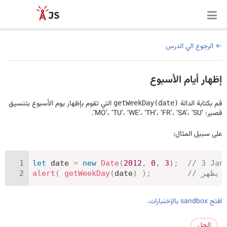
الرجوع الي الدرس
إظهار أيام الأسبوع
قم بكتابة الدالة
التي تقوم بإظهار يوم الأسبوع بتنسيق
getWeekDay(date)
قصير: ‘MO’، ‘TU’، ‘WE’، ‘TH’، ‘FR’، ‘SA’، ‘SU’.
على سبيل المثال:
let
 date 
=
new
Date
(
2012
,
0
,
3
)
;
// 3 Jan
alert
(
getWeekDay
(
date
)
)
;
افتح sandbox بالإختبارات.
الحل