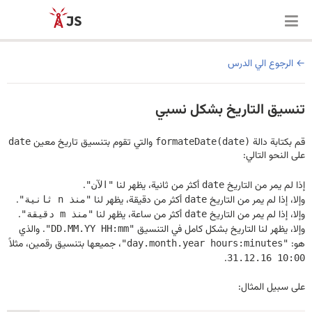
الرجوع الي الدرس
تنسيق التاريخ بشكل نسبي
قم بكتابة دالة
والتي تقوم بتنسيق تاريخ معين
date
formateDate(date)
على النحو التالي:
إذا لم يمر من التاريخ
أكثر من ثانية، يظهر لنا
.
date
"الآن"
وإلا، إذا لم يمر من التاريخ
أكثر من دقيقة، يظهر لنا
.
date
"منذ n ثانية"
وإلا، إذا لم يمر من التاريخ
أكثر من ساعة، يظهر لنا
.
date
"منذ m دقيقة"
وإلا، يظهر لنا التاريخ بشكل كامل في التنسيق
. والذي
"DD.MM.YY HH:mm"
هو:
، جميعها بتنسيق رقمين، مثلاً
"day.month.year hours:minutes"
.
31.12.16 10:00
على سبيل المثال: