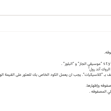
“موسيقي الجاز” و “البلوز” .
sty
لروك آند رول"
ف بـ “كلاسيكيات”. يجب ان يعمل الكود الخاص بك للعثور على القيمة ا
صفوفه وإظهارها.
ي المصفوفه .