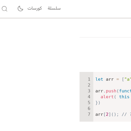
سلسلة
كورسات
let
 arr 
=
[
"a
arr
.
push
(
func
alert
(
this
}
)
arr
[
2
]
(
)
;
// 