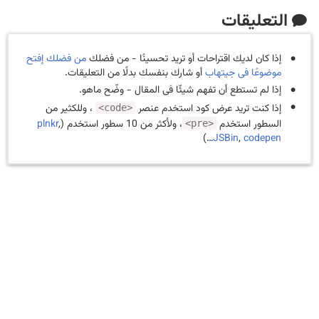
التعليقات
إذا كان لديك اقتراحات أو تريد تحسينًا - من فضلك
من فضلك إفتح
موضوعًا فى جيتهاب
أو شارك بنفسك بدلًا من التعليقات.
إذا لم تستطع أن تفهم شيئّا فى المقال - وضّح ماهو.
إذا كنت تريد عرض كود استخدم عنصر
، وللكثير من
<code>
السطور استخدم
، ولأكثر من 10 سطور استخدم (
,
plnkr
<pre>
…)
JSBin
,
codepen