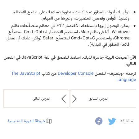
توفِّر لك أدوات المطوّر عدة أدوات متطورة تساعدك على تنقيح الأخطاء،
وتنفيذ الأوامر، وفحص المتغيرات، وغيرها من المهام.
يمكن الوصول إليها باستخدام الاختصار F12 في معظم متصفِّحات نظام
Windows. أمَا في نظام Mac، استخدم الاختصار Cmd+Opt+J لمتصفِّح
Chrome، واستخدم Cmd+Opt+C لمتصفِّح Safari (ولكن عليك أن تفعَل
قائمة المطوّر في البداية).
الآن أصبحت البيئة جاهزة لديك. استعد للتعمق في لغة JavaScript في الفصل
التالي.
ترجمة -وبتصرف- للفصل
Developer Console
من كتاب
The JavaScript
Language
الدرس السابق
الدرس التالي
مشاركه
خريطة الدورة التعليمية