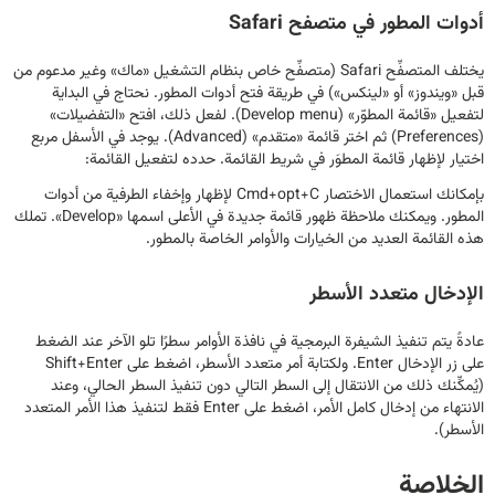
أدوات المطور في متصفح Safari
يختلف المتصفِّح Safari (متصفِّح خاص بنظام التشغيل «ماك» وغير مدعوم من
قبل «ويندوز» أو «لينكس») في طريقة فتح أدوات المطور. نحتاج في البداية
لتفعيل «قائمة المطوّر» (Develop menu). لفعل ذلك، افتح «التفضيلات»
(Preferences) ثم اختر قائمة «متقدم» (Advanced). يوجد في الأسفل مربع
اختيار لإظهار قائمة المطوَر في شريط القائمة. حدده لتفعيل القائمة:
بإمكانك استعمال الاختصار Cmd+opt+C لإظهار وإخفاء الطرفية من أدوات
المطور. ويمكنك ملاحظة ظهور قائمة جديدة في الأعلى اسمها «Develop». تملك
هذه القائمة العديد من الخيارات والأوامر الخاصة بالمطور.
الإدخال متعدد الأسطر
عادةً يتم تنفيذ الشيفرة البرمجية في نافذة الأوامر سطرًا تلو الآخر عند الضغط
على زر الإدخال Enter. ولكتابة أمر متعدد الأسطر، اضغط على Shift+Enter
(يُمكِّنك ذلك من الانتقال إلى السطر التالي دون تنفيذ السطر الحالي، وعند
الانتهاء من إدخال كامل الأمر، اضغط على Enter فقط لتنفيذ هذا الأمر المتعدد
الأسطر).
الخلاصة