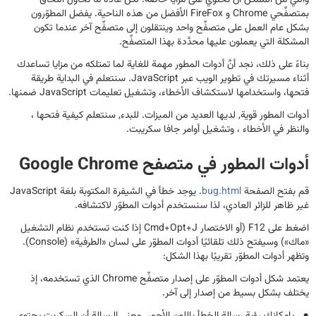
والتي من الممكن أن تحتوي على مزايا خاصة. لكن عادةً ما تحاول اللحاق
بمتصفِّحي Chrome و FireFox الأفضل من هذه الناحية. يفضل المطوّرون
بشكل عام العمل على متصفِّح واحد وينتقلون إلى متصفِّح آخر عندما تكون
المشكلة التي يعملون عليها محدَّدة بهذا المتصفِّح.
بناءً على ذلك، نجد أنَّ أدوات المطور مهمة للغاية لما تمتلكه من مزايا تساعدك
أثناء مسيرتك في تطوير الويب عبر JavaScript. سنتعلم في البداية طريقة
فتحها، واستخدامها لاستكشاف الأخطاء، وتشغيل تعليمات JavaScript ضمنها.
أدوات المطور قوية, لديها العديد من الميزات. للبدء, سنتعلم كيفية فتحها ،
والنظر في الأخطاء ، وتشغيل أوامر جافا سكريبت.
أدوات المطور في متصفح Google Chrome
قم بفتح الصفحة
bug.html
. يوجد خطأ في الشيفرة المكتوبة بلغة JavaScript
غير ظاهر للزائر العادي، لذا سنستخدم أدوات المطوّر لاكتشافه.
اضغط على F12 (أو الاختصار Cmd+Opt+J إذا كنت تستخدم نظام التشغيل
«ماك») وسيفتح ذلك تلقائيًا أدوات المطوّر على لسان «الطرفية» (Console).
وتظهر أدوات المطوّر تقريبًا بهذا الشكل:
يعتمد شكل أدوات المطوّر على إصدار متصفِّح Chrome الذي تستخدمه، إذ
يختلف بشكل بسيط من إصدار إلى آخر.