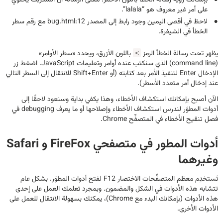
بإمكانك رؤية رسالة الخطأ باللون الأحمر. معنى الرسالة أن السكربت يحتوي
على أمر غير معروف هو “lalala”.
لاحظ في أقصى اليمين وجود رابط إلى المصدر bug.html:12 مع رقم سطر
الخطأ في الشيفرة.
يظهر تحت رسالة الخطأ الرمز
باللون الأزرق، ويحدد «سطر الأوامر»
<
(command line) الذي سنكتب عنده أوامر وتعليمات JavaScript. اضغط زر
الإدخال Enter لتنفيذ الأمر بعد كتابته (أو Shift+Enter للانتقال إلى السطر التالي
عند إدخال أمر متعدد الأسطر).
الآن أصبح بإمكانك استكشاف الأخطاء، وهذا يكفي بداية وسنعود لاحقًا إلى
أدوات المطوَر لندرس استكشاف الأخطاء وإصلاحها أو ما يعرف debugging في
فصل تنقيح الأخطاء في المتصفِّح Chrome.
أدوات المطور في متصفحي FireFox و Safari
وغيرهما
تَستخدِم معظم المتصفِّحات الاختصار F12 لفتح أدوات المطوَر. بشكل عام
تتشابه هذه الأدوات في الشكل والمضمون. وبمجرد تعلمك العمل على إحدى
هذه الأدوات (بإمكانك البدء مع Chrome)، يمكنك بسهولة الانتقال للعمل على
الأدوات الأخرى.