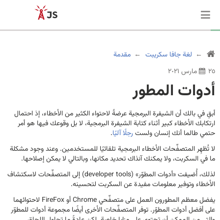
لغة جافا سكريبت
مقدمة
٢٥ مارس ٢٠٢١
أدوات المطور
أبقِ في بالك أن الشيفرة البرمجية عرضةً لاحتواء الكثير من الأخطاء، إذ احتمال
ارتكابك الأخطاء كبير أثناء كتابة الشيفرة البرمجية، لا بل وقوعك فيها هو أمر
حتمي طالما أنك إنسان ولست
رجلًا آليًا
.
لا تُظهِر المتصفِّحات الأخطاء البرمجية تلقائيًا للمستخدمين. وعند وجود مشكلة
ما في السكربت، ولا يمكنك آنذاك تحديد مكانها، وبالتالي لا يمكن إصلاحها.
لذلك، أُضيفت «أدوات المطوّر» (developer tools) إلى المتصفِّحات لاسكتشاف
الأخطاء وتوفير معلومات مفيدة عن السكربت لتحسينه.
يفضل معظم المطورون العمل على متصفِّحي Chrome أو FireFox لاحتوائهما
على أفضل أدوات المطوّر. توفر المتصفِّحات الأخرى أيضًا مجموعة أدوات للمطوّر