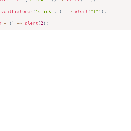
EventListener
(
"click"
,
(
)
=>
alert
(
"1"
)
)
;
k
=
(
)
=>
alert
(
2
)
;