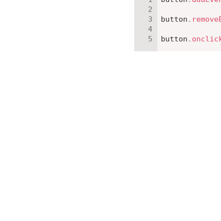
button
.
remove
button
.
onclic