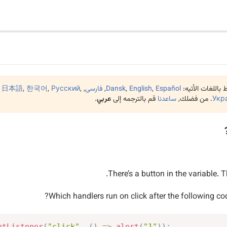
باللغات الأتيه:
Español
,
English
,
Dansk
,
فارسی
,
,
Русский
,
한국어
,
日本語
,
Укр
. من فضلك,
ساعدنا
قم بالترجمه إلى
عربي
.
There’s a button in the variable. T
Which handlers run on click after the following co
ntListener
(
"click"
,
(
)
=>
alert
(
"1"
)
)
;